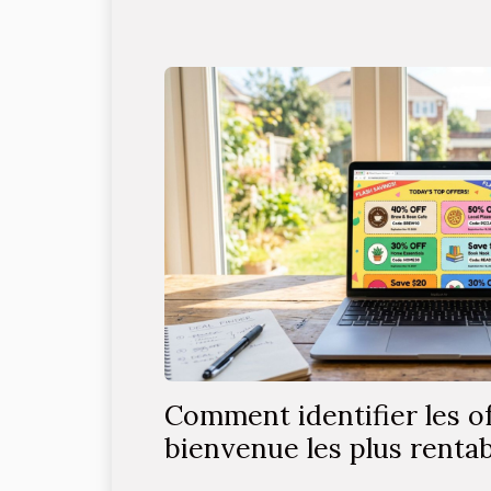
Comment identifier les o
bienvenue les plus rentab