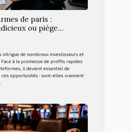
irmes de paris :
udicieux ou piège
s intrigue de nombreux investisseurs et
. Face à la promesse de profits rapides
ateformes, il devient essentiel de
de ces opportunités : sont-elles vraiment
.