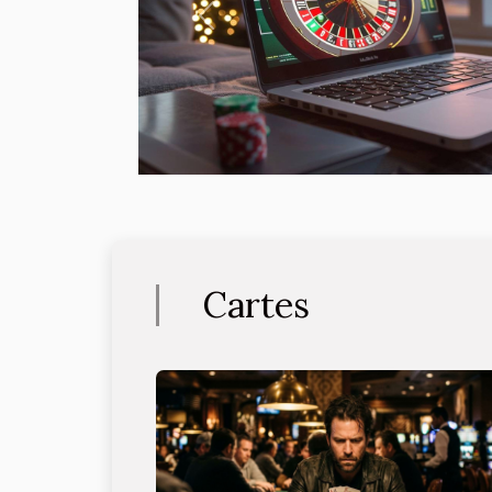
Previous
Cartes