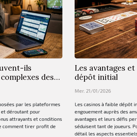
uvent-ils
Les avantages et 
s complexes des
dépôt initial
tifs ?
Mer. 21/01/2026
oposées par les plateformes
Les casinos à faible dépôt in
 et déroutant pour
engouement auprès des amate
nus attrayants et conditions
avantages et leurs défis p
e comment tirer profit de
séduisent tant de joueurs. 
détail les aspects essentiels