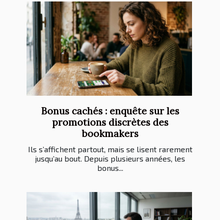
Bonus cachés : enquête sur les
promotions discrètes des
bookmakers
Ils s’affichent partout, mais se lisent rarement
jusqu’au bout. Depuis plusieurs années, les
bonus...