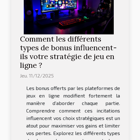
Comment les différents
types de bonus influencent-
ils votre stratégie de jeu en
ligne ?
Jeu. 11/12/2025
Les bonus offerts par les plateformes de
jeux en ligne modifient fortement la
manière d’aborder chaque partie.
Comprendre comment ces incitations
influencent vos choix stratégiques est un
atout pour maximiser vos gains et limiter
vos pertes. Explorez les différents types