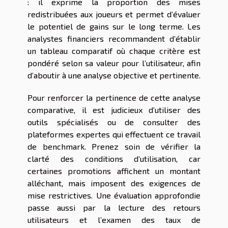
: il exprime la proportion des mises
redistribuées aux joueurs et permet d’évaluer
le potentiel de gains sur le long terme. Les
analystes financiers recommandent d’établir
un tableau comparatif où chaque critère est
pondéré selon sa valeur pour l’utilisateur, afin
d’aboutir à une analyse objective et pertinente.
Pour renforcer la pertinence de cette analyse
comparative, il est judicieux d’utiliser des
outils spécialisés ou de consulter des
plateformes expertes qui effectuent ce travail
de benchmark. Prenez soin de vérifier la
clarté des conditions d’utilisation, car
certaines promotions affichent un montant
alléchant, mais imposent des exigences de
mise restrictives. Une évaluation approfondie
passe aussi par la lecture des retours
utilisateurs et l’examen des taux de