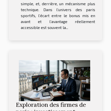
simple, et, derrière, un mécanisme plus
technique. Dans l’univers des paris
sportifs, l’écart entre le bonus mis en
avant et l’avantage réellement
accessible est souvent la...
Exploration des firmes de