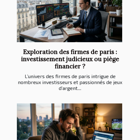
Exploration des firmes de paris :
investissement judicieux ou piège
financier ?
L’univers des firmes de paris intrigue de
nombreux investisseurs et passionnés de jeux
d’argent....