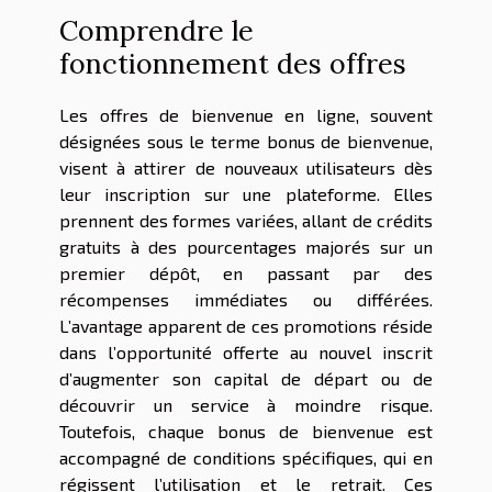
Comprendre le
fonctionnement des offres
Les offres de bienvenue en ligne, souvent
désignées sous le terme bonus de bienvenue,
visent à attirer de nouveaux utilisateurs dès
leur inscription sur une plateforme. Elles
prennent des formes variées, allant de crédits
gratuits à des pourcentages majorés sur un
premier dépôt, en passant par des
récompenses immédiates ou différées.
L’avantage apparent de ces promotions réside
dans l’opportunité offerte au nouvel inscrit
d’augmenter son capital de départ ou de
découvrir un service à moindre risque.
Toutefois, chaque bonus de bienvenue est
accompagné de conditions spécifiques, qui en
régissent l’utilisation et le retrait. Ces