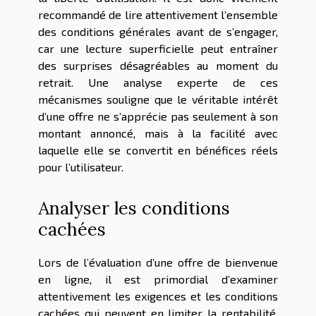
recommandé de lire attentivement l’ensemble
des conditions générales avant de s’engager,
car une lecture superficielle peut entraîner
des surprises désagréables au moment du
retrait. Une analyse experte de ces
mécanismes souligne que le véritable intérêt
d’une offre ne s’apprécie pas seulement à son
montant annoncé, mais à la facilité avec
laquelle elle se convertit en bénéfices réels
pour l’utilisateur.
Analyser les conditions
cachées
Lors de l’évaluation d’une offre de bienvenue
en ligne, il est primordial d’examiner
attentivement les exigences et les conditions
cachées qui peuvent en limiter la rentabilité.