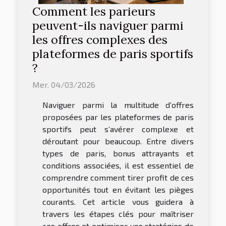
Comment les parieurs
peuvent-ils naviguer parmi
les offres complexes des
plateformes de paris sportifs
?
Mer. 04/03/2026
Naviguer parmi la multitude d’offres
proposées par les plateformes de paris
sportifs peut s’avérer complexe et
déroutant pour beaucoup. Entre divers
types de paris, bonus attrayants et
conditions associées, il est essentiel de
comprendre comment tirer profit de ces
opportunités tout en évitant les pièges
courants. Cet article vous guidera à
travers les étapes clés pour maîtriser
ces offres et optimiser vos stratégies de