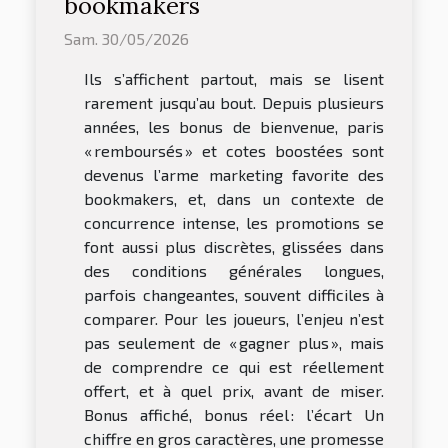
bookmakers
Sam. 30/05/2026
Ils s’affichent partout, mais se lisent
rarement jusqu’au bout. Depuis plusieurs
années, les bonus de bienvenue, paris
« remboursés » et cotes boostées sont
devenus l’arme marketing favorite des
bookmakers, et, dans un contexte de
concurrence intense, les promotions se
font aussi plus discrètes, glissées dans
des conditions générales longues,
parfois changeantes, souvent difficiles à
comparer. Pour les joueurs, l’enjeu n’est
pas seulement de « gagner plus », mais
de comprendre ce qui est réellement
offert, et à quel prix, avant de miser.
Bonus affiché, bonus réel : l’écart Un
chiffre en gros caractères, une promesse