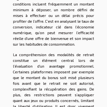
conditions incluent fréquemment un montant
minimum à déposer, un nombre défini de
mises à effectuer ou un délai précis pour
profiter de l’offre. C’est en analysant le taux de
conversion, indicateur clé dans l’économie
numérique, qu’on peut mesurer l’efficacité
réelle d’une offre de bienvenue et son impact
sur les habitudes de consommation.
La compréhension des modalités de retrait
constitue un élément central lors de
l’évaluation d’un avantage promotionnel.
Certaines plateformes imposent par exemple
que le montant du bonus soit misé plusieurs
fois avant que le retrait ne soit autorisé,
complexifiant la récupération des gains. De
plus, des restrictions peuvent s’appliquer
quant aux jeux ou produits concernés, limitant
la liberté d’utilisation. Il est donc vivement