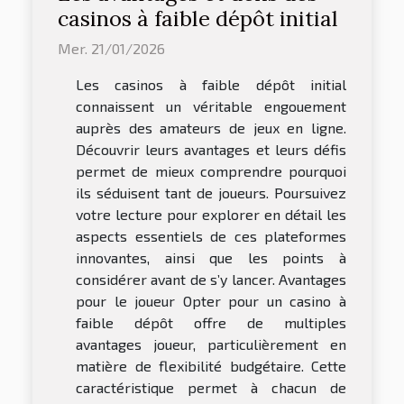
casinos à faible dépôt initial
Mer. 21/01/2026
Les casinos à faible dépôt initial
connaissent un véritable engouement
auprès des amateurs de jeux en ligne.
Découvrir leurs avantages et leurs défis
permet de mieux comprendre pourquoi
ils séduisent tant de joueurs. Poursuivez
votre lecture pour explorer en détail les
aspects essentiels de ces plateformes
innovantes, ainsi que les points à
considérer avant de s’y lancer. Avantages
pour le joueur Opter pour un casino à
faible dépôt offre de multiples
avantages joueur, particulièrement en
matière de flexibilité budgétaire. Cette
caractéristique permet à chacun de