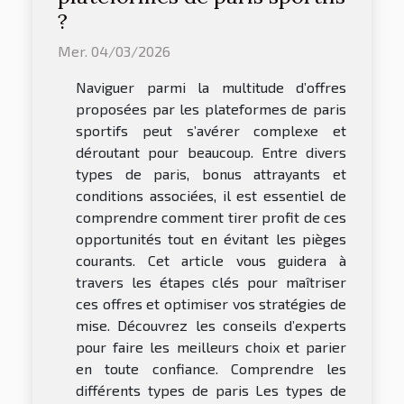
?
Mer. 04/03/2026
Naviguer parmi la multitude d’offres
proposées par les plateformes de paris
sportifs peut s’avérer complexe et
déroutant pour beaucoup. Entre divers
types de paris, bonus attrayants et
conditions associées, il est essentiel de
comprendre comment tirer profit de ces
opportunités tout en évitant les pièges
courants. Cet article vous guidera à
travers les étapes clés pour maîtriser
ces offres et optimiser vos stratégies de
mise. Découvrez les conseils d’experts
pour faire les meilleurs choix et parier
en toute confiance. Comprendre les
différents types de paris Les types de