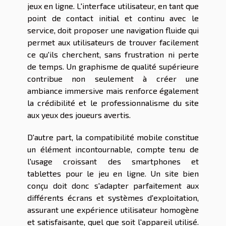
jeux en ligne. L'interface utilisateur, en tant que
point de contact initial et continu avec le
service, doit proposer une navigation fluide qui
permet aux utilisateurs de trouver facilement
ce qu'ils cherchent, sans frustration ni perte
de temps. Un graphisme de qualité supérieure
contribue non seulement à créer une
ambiance immersive mais renforce également
la crédibilité et le professionnalisme du site
aux yeux des joueurs avertis.
D'autre part, la compatibilité mobile constitue
un élément incontournable, compte tenu de
l'usage croissant des smartphones et
tablettes pour le jeu en ligne. Un site bien
conçu doit donc s'adapter parfaitement aux
différents écrans et systèmes d'exploitation,
assurant une expérience utilisateur homogène
et satisfaisante, quel que soit l'appareil utilisé.