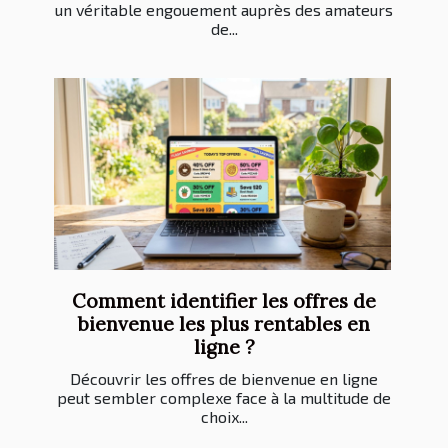
un véritable engouement auprès des amateurs
de...
Comment identifier les offres de
bienvenue les plus rentables en
ligne ?
Découvrir les offres de bienvenue en ligne
peut sembler complexe face à la multitude de
choix...