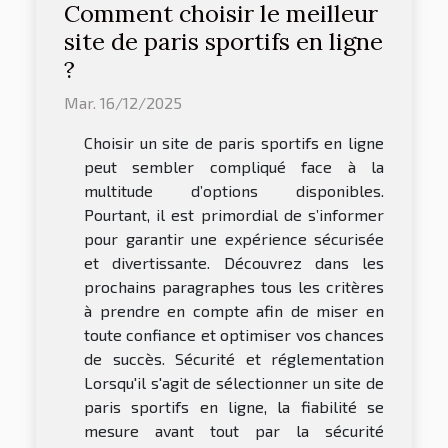
Comment choisir le meilleur
site de paris sportifs en ligne
?
Mar. 16/12/2025
Choisir un site de paris sportifs en ligne
peut sembler compliqué face à la
multitude d’options disponibles.
Pourtant, il est primordial de s’informer
pour garantir une expérience sécurisée
et divertissante. Découvrez dans les
prochains paragraphes tous les critères
à prendre en compte afin de miser en
toute confiance et optimiser vos chances
de succès. Sécurité et réglementation
Lorsqu'il s'agit de sélectionner un site de
paris sportifs en ligne, la fiabilité se
mesure avant tout par la sécurité