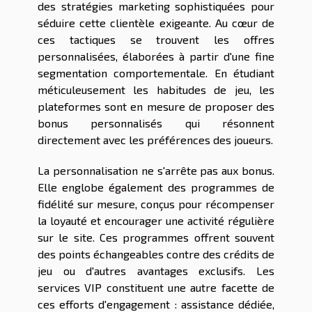
des stratégies marketing sophistiquées pour
séduire cette clientèle exigeante. Au cœur de
ces tactiques se trouvent les offres
personnalisées, élaborées à partir d'une fine
segmentation comportementale. En étudiant
méticuleusement les habitudes de jeu, les
plateformes sont en mesure de proposer des
bonus personnalisés qui résonnent
directement avec les préférences des joueurs.
La personnalisation ne s'arrête pas aux bonus.
Elle englobe également des programmes de
fidélité sur mesure, conçus pour récompenser
la loyauté et encourager une activité régulière
sur le site. Ces programmes offrent souvent
des points échangeables contre des crédits de
jeu ou d'autres avantages exclusifs. Les
services VIP constituent une autre facette de
ces efforts d'engagement : assistance dédiée,