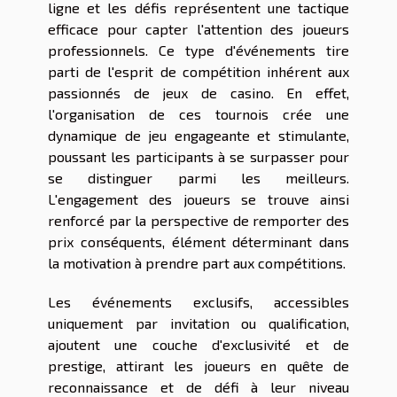
ligne et les défis représentent une tactique
efficace pour capter l'attention des joueurs
professionnels. Ce type d'événements tire
parti de l'esprit de compétition inhérent aux
passionnés de jeux de casino. En effet,
l'organisation de ces tournois crée une
dynamique de jeu engageante et stimulante,
poussant les participants à se surpasser pour
se distinguer parmi les meilleurs.
L'engagement des joueurs se trouve ainsi
renforcé par la perspective de remporter des
prix conséquents, élément déterminant dans
la motivation à prendre part aux compétitions.
Les événements exclusifs, accessibles
uniquement par invitation ou qualification,
ajoutent une couche d'exclusivité et de
prestige, attirant les joueurs en quête de
reconnaissance et de défi à leur niveau