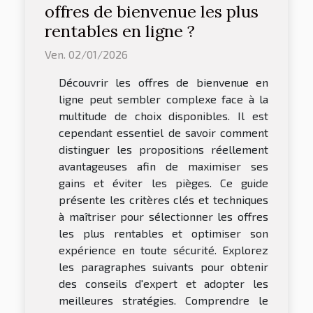
offres de bienvenue les plus
rentables en ligne ?
Ven. 02/01/2026
Découvrir les offres de bienvenue en
ligne peut sembler complexe face à la
multitude de choix disponibles. Il est
cependant essentiel de savoir comment
distinguer les propositions réellement
avantageuses afin de maximiser ses
gains et éviter les pièges. Ce guide
présente les critères clés et techniques
à maîtriser pour sélectionner les offres
les plus rentables et optimiser son
expérience en toute sécurité. Explorez
les paragraphes suivants pour obtenir
des conseils d'expert et adopter les
meilleures stratégies. Comprendre le