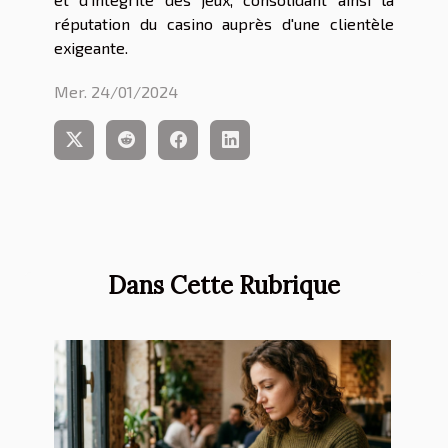
réputation du casino auprès d'une clientèle
exigeante.
Mer. 24/01/2024
Dans Cette Rubrique