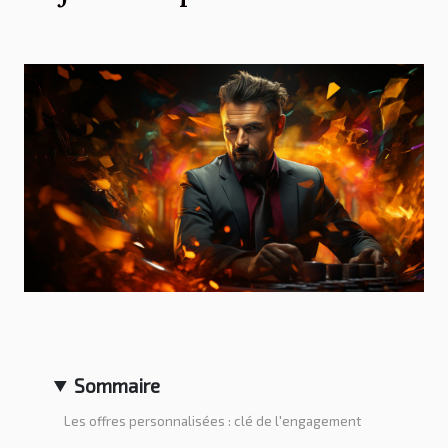
Sommaire
Les offres personnalisées : clé de l'engagement