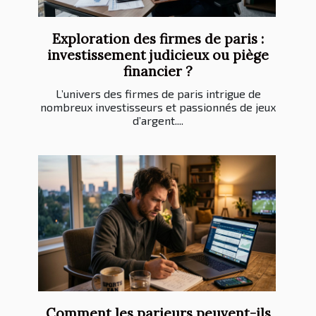
Exploration des firmes de paris :
investissement judicieux ou piège
financier ?
L’univers des firmes de paris intrigue de
nombreux investisseurs et passionnés de jeux
d’argent....
Comment les parieurs peuvent-ils