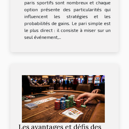
paris sportifs sont nombreux et chaque
option présente des particularités qui
influencent les stratégies et les
probabilités de gains. Le pari simple est
le plus direct : il consiste à miser sur un
seul événement,...
Les avantages et défis des