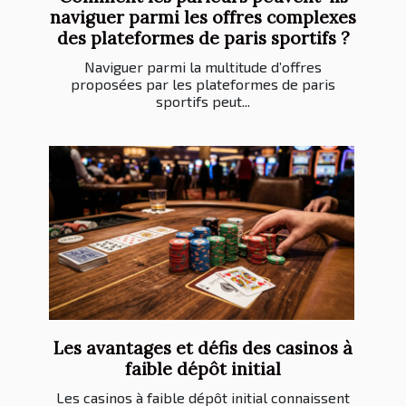
naviguer parmi les offres complexes
des plateformes de paris sportifs ?
Naviguer parmi la multitude d’offres
proposées par les plateformes de paris
sportifs peut...
Les avantages et défis des casinos à
faible dépôt initial
Les casinos à faible dépôt initial connaissent