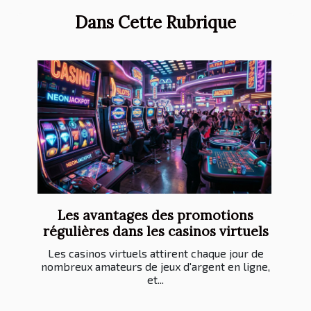
Dans Cette Rubrique
Les avantages des promotions
régulières dans les casinos virtuels
Les casinos virtuels attirent chaque jour de
nombreux amateurs de jeux d'argent en ligne,
et...