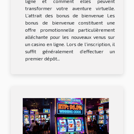
ligne et comment elles peuvent
transformer votre aventure virtuelle.
L’attrait des bonus de bienvenue Les
bonus de bienvenue constituent une
offre promotionnelle particulièrement
alléchante pour les nouveaux venus sur
un casino en ligne. Lors de l’inscription, il
suffit généralement d’effectuer un
premier dépôt...