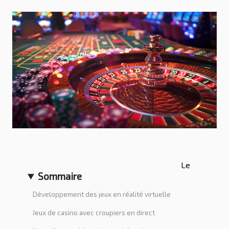
Le
Sommaire
Développement des jeux en réalité virtuelle
Jeux de casino avec croupiers en direct