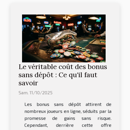
Le véritable coût des bonus
sans dépôt : Ce qu'il faut
savoir
Sam. 11/10/2025
Les bonus sans dépôt attirent de
nombreux joueurs en ligne, séduits par la
promesse de gains sans risque.
Cependant, derrière cette offre