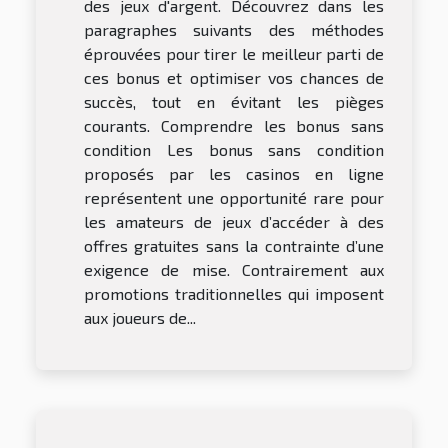
des jeux d'argent. Découvrez dans les
paragraphes suivants des méthodes
éprouvées pour tirer le meilleur parti de
ces bonus et optimiser vos chances de
succès, tout en évitant les pièges
courants. Comprendre les bonus sans
condition Les bonus sans condition
proposés par les casinos en ligne
représentent une opportunité rare pour
les amateurs de jeux d’accéder à des
offres gratuites sans la contrainte d’une
exigence de mise. Contrairement aux
promotions traditionnelles qui imposent
aux joueurs de...