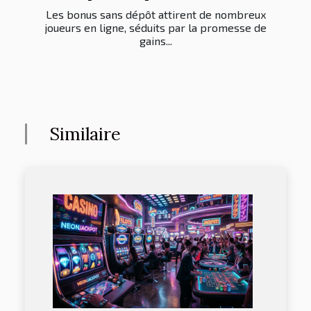
Les bonus sans dépôt attirent de nombreux
joueurs en ligne, séduits par la promesse de
gains...
Similaire