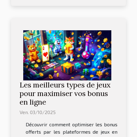
Les meilleurs types de jeux
pour maximiser vos bonus
en ligne
Ven. 03/10/2025
Découvrir comment optimiser les bonus
offerts par les plateformes de jeux en