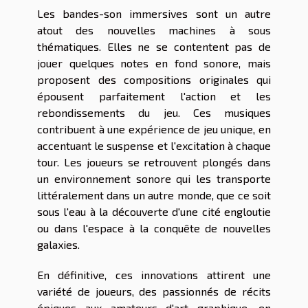
Les bandes-son immersives sont un autre
atout des nouvelles machines à sous
thématiques. Elles ne se contentent pas de
jouer quelques notes en fond sonore, mais
proposent des compositions originales qui
épousent parfaitement l'action et les
rebondissements du jeu. Ces musiques
contribuent à une expérience de jeu unique, en
accentuant le suspense et l'excitation à chaque
tour. Les joueurs se retrouvent plongés dans
un environnement sonore qui les transporte
littéralement dans un autre monde, que ce soit
sous l'eau à la découverte d'une cité engloutie
ou dans l'espace à la conquête de nouvelles
galaxies.
En définitive, ces innovations attirent une
variété de joueurs, des passionnés de récits
épiques aux amateurs d'art graphique, en