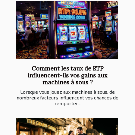
Comment les taux de RTP
influencent-ils vos gains aux
machines à sous ?
Lorsque vous jouez aux machines à sous, de
nombreux facteurs influencent vos chances de
remporter...