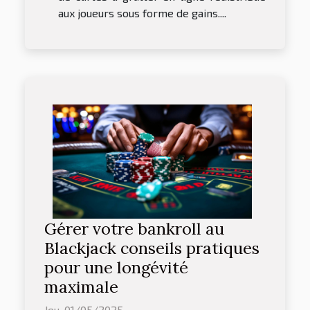
aux joueurs sous forme de gains....
Gérer votre bankroll au
Blackjack conseils pratiques
pour une longévité
maximale
Jeu. 01/05/2025