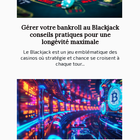
Gérer votre bankroll au Blackjack
conseils pratiques pour une
longévité maximale
Le Blackjack est un jeu emblématique des
casinos où stratégie et chance se croisent à
chaque tour...