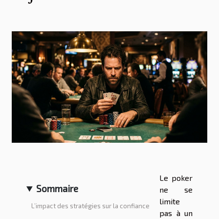
Le poker
Sommaire
ne se
limite
L’impact des stratégies sur la confiance
pas à un