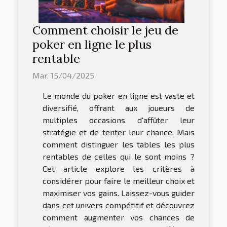
Comment choisir le jeu de
poker en ligne le plus
rentable
Mar. 15/04/2025
Le monde du poker en ligne est vaste et
diversifié, offrant aux joueurs de
multiples occasions d'affûter leur
stratégie et de tenter leur chance. Mais
comment distinguer les tables les plus
rentables de celles qui le sont moins ?
Cet article explore les critères à
considérer pour faire le meilleur choix et
maximiser vos gains. Laissez-vous guider
dans cet univers compétitif et découvrez
comment augmenter vos chances de