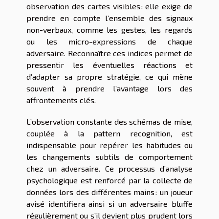
observation des cartes visibles : elle exige de
prendre en compte l’ensemble des signaux
non-verbaux, comme les gestes, les regards
ou les micro-expressions de chaque
adversaire. Reconnaître ces indices permet de
pressentir les éventuelles réactions et
d’adapter sa propre stratégie, ce qui mène
souvent à prendre l’avantage lors des
affrontements clés.
L’observation constante des schémas de mise,
couplée à la pattern recognition, est
indispensable pour repérer les habitudes ou
les changements subtils de comportement
chez un adversaire. Ce processus d’analyse
psychologique est renforcé par la collecte de
données lors des différentes mains : un joueur
avisé identifiera ainsi si un adversaire bluffe
régulièrement ou s’il devient plus prudent lors