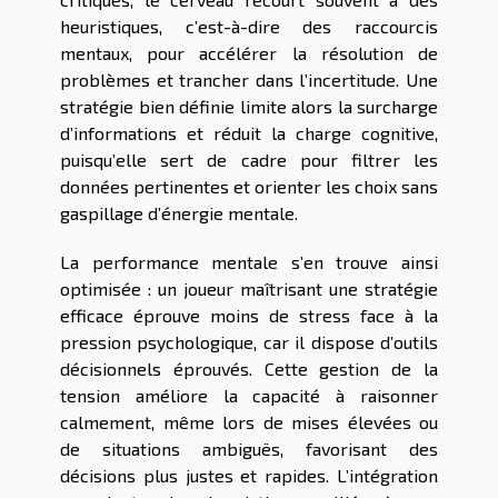
heuristiques, c’est-à-dire des raccourcis
mentaux, pour accélérer la résolution de
problèmes et trancher dans l’incertitude. Une
stratégie bien définie limite alors la surcharge
d’informations et réduit la charge cognitive,
puisqu’elle sert de cadre pour filtrer les
données pertinentes et orienter les choix sans
gaspillage d’énergie mentale.
La performance mentale s’en trouve ainsi
optimisée : un joueur maîtrisant une stratégie
efficace éprouve moins de stress face à la
pression psychologique, car il dispose d’outils
décisionnels éprouvés. Cette gestion de la
tension améliore la capacité à raisonner
calmement, même lors de mises élevées ou
de situations ambiguës, favorisant des
décisions plus justes et rapides. L’intégration