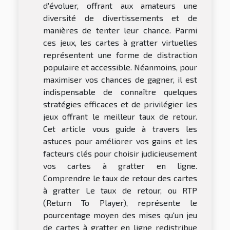
d'évoluer, offrant aux amateurs une
diversité de divertissements et de
manières de tenter leur chance. Parmi
ces jeux, les cartes à gratter virtuelles
représentent une forme de distraction
populaire et accessible. Néanmoins, pour
maximiser vos chances de gagner, il est
indispensable de connaître quelques
stratégies efficaces et de privilégier les
jeux offrant le meilleur taux de retour.
Cet article vous guide à travers les
astuces pour améliorer vos gains et les
facteurs clés pour choisir judicieusement
vos cartes à gratter en ligne.
Comprendre le taux de retour des cartes
à gratter Le taux de retour, ou RTP
(Return To Player), représente le
pourcentage moyen des mises qu'un jeu
de cartes à gratter en ligne redistribue