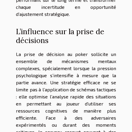
chaque incertitude en opportunité
d’ajustement stratégique.
L’influence sur la prise de
décisions
La prise de décision au poker sollicite un
ensemble de mécanismes mentaux
complexes, spécialement lorsque la pression
psychologique s’intensifie à mesure que la
partie avance. Une stratégie efficace ne se
limite pas à l’application de schémas tactiques
: elle optimise l’analyse rapide des situations
en permettant au joueur d’utiliser ses
ressources cognitives de manière plus
efficiente. Face à des adversaires
expérimentés ou durant des moments
critiques, le cerveau recourt souvent à des