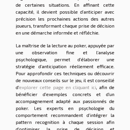
de certaines situations. En affinant cette
capacité, il devient possible d’anticiper avec
précision les prochaines actions des autres
joueurs, transformant chaque prise de décision
en une démarche informée et réfléchie.
La maîtrise de la lecture au poker, appuyée par
une observation fine et l’analyse
psychologique, permet d’élaborer une
stratégie d’anticipation réellement efficace.
Pour approfondir ces techniques ou découvrir
de nouveaux conseils sur le jeu, il est conseillé
d’
explorer cette page en cliquant ici
, afin de
bénéficier d’exemples concrets et d’un
accompagnement adapté aux passionnés de
poker. Les experts en psychologie du
comportement recommandent d’intégrer la
pattern recognition à chaque session afin
d’optimiser la prise de décision et