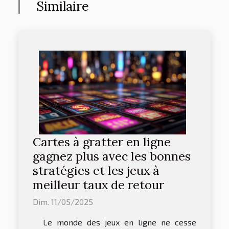
Similaire
Cartes à gratter en ligne
gagnez plus avec les bonnes
stratégies et les jeux à
meilleur taux de retour
Dim. 11/05/2025
Le monde des jeux en ligne ne cesse