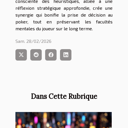
consciente des heuristiques, alliée à une
réflexion stratégique approfondie, crée une
synergie qui bonifie la prise de décision au
poker, tout en préservant les facultés
mentales du joueur sur le long terme.
Sam. 28/02/2026
Dans Cette Rubrique