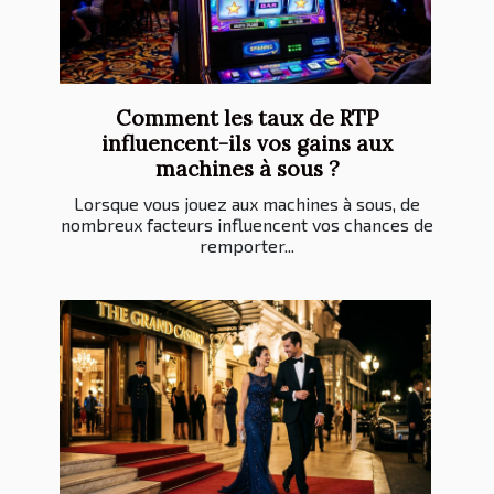
Comment les taux de RTP
influencent-ils vos gains aux
machines à sous ?
Lorsque vous jouez aux machines à sous, de
nombreux facteurs influencent vos chances de
remporter...