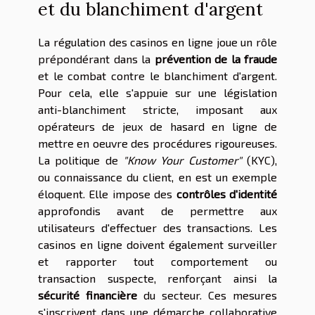
et du blanchiment d'argent
La régulation des casinos en ligne joue un rôle
prépondérant dans la
prévention de la fraude
et le combat contre le blanchiment d'argent.
Pour cela, elle s'appuie sur une législation
anti-blanchiment stricte, imposant aux
opérateurs de jeux de hasard en ligne de
mettre en oeuvre des procédures rigoureuses.
La politique de
"Know Your Customer"
(KYC),
ou connaissance du client, en est un exemple
éloquent. Elle impose des
contrôles d'identité
approfondis avant de permettre aux
utilisateurs d'effectuer des transactions. Les
casinos en ligne doivent également surveiller
et rapporter tout comportement ou
transaction suspecte, renforçant ainsi la
sécurité financière
du secteur. Ces mesures
s'inscrivent dans une démarche collaborative