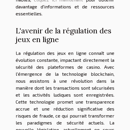
davantage d'informations et de ressources
essentielles.
L'avenir de la régulation des
jeux en ligne
La régulation des jeux en ligne connaît une
évolution constante, impactant directement la
sécurité des plateformes de casino. Avec
l'émergence de la technologie blockchain,
nous assistons à une révolution dans la
manière dont les transactions sont sécurisées
et les activités ludiques sont enregistrées.
Cette technologie promet une transparence
accrue et une réduction significative des
risques de fraude, ce qui pourrait transformer
les paradigmes de sécurité actuels. La
nouvelle législation, actuellement en cours