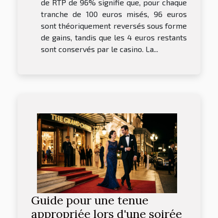
de RTP de 96% signifie que, pour chaque
tranche de 100 euros misés, 96 euros
sont théoriquement reversés sous forme
de gains, tandis que les 4 euros restants
sont conservés par le casino. La...
Guide pour une tenue
appropriée lors d'une soirée