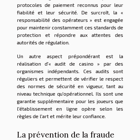
protocoles de paiement reconnus pour leur
fiabilité et leur sécurité. De surcroît, la «
responsabilité des opérateurs » est engagée
pour maintenir constamment ces standards de
protection et répondre aux attentes des
autorités de régulation.
Un autre aspect prépondérant est la
réalisation d'« audit de casino » par des
organismes indépendants. Ces audits sont
réguliers et permettent de vérifier le respect
des normes de sécurité en vigueur, tant au
niveau technique qu'opérationnel. Ils sont une
garantie supplémentaire pour les joueurs que
l'établissement en ligne opère selon les
règles de l'art et mérite leur confiance.
La prévention de la fraude