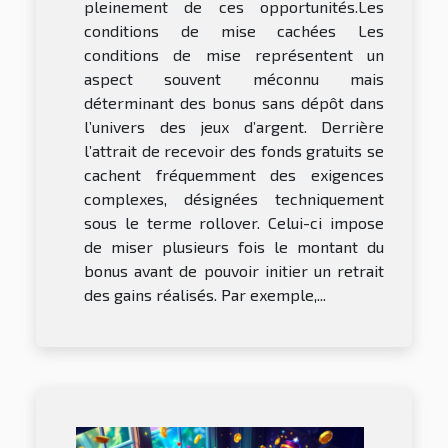
pleinement de ces opportunités.Les
conditions de mise cachées Les
conditions de mise représentent un
aspect souvent méconnu mais
déterminant des bonus sans dépôt dans
l’univers des jeux d’argent. Derrière
l’attrait de recevoir des fonds gratuits se
cachent fréquemment des exigences
complexes, désignées techniquement
sous le terme rollover. Celui-ci impose
de miser plusieurs fois le montant du
bonus avant de pouvoir initier un retrait
des gains réalisés. Par exemple,...