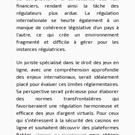
financiers, rendant ainsi la tâche des
régulateurs plus ardue. La régulation
internationale se heurte également à un
manque de cohérence législative d'un pays à
l'autre, ce qui crée un environnement
fragmenté et difficile à gérer pour les
instances régulatrices.
Un juriste spécialisé dans le droit des jeux en
ligne, avec une compréhension approfondie
des enjeux internationaux, serait idéalement
placé pour évaluer ces limites réglementaires.
Sa perspective serait précieuse pour élaborer
des normes transfrontalières qui
favoriseraient une régulation harmonieuse et
efficace des jeux d'argent virtuels. Pour ceux
qui s'intéressent à la sécurité des casinos en
ligne et souhaitent découvrir des plateformes
fiables,
cliquez ici maintenant
pour obtenir