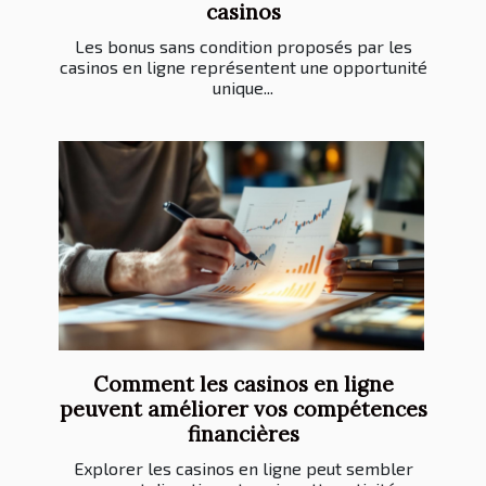
casinos
Les bonus sans condition proposés par les
casinos en ligne représentent une opportunité
unique...
Comment les casinos en ligne
peuvent améliorer vos compétences
financières
Explorer les casinos en ligne peut sembler