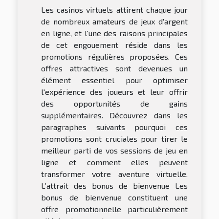
Les casinos virtuels attirent chaque jour
de nombreux amateurs de jeux d'argent
en ligne, et l'une des raisons principales
de cet engouement réside dans les
promotions régulières proposées. Ces
offres attractives sont devenues un
élément essentiel pour optimiser
l'expérience des joueurs et leur offrir
des opportunités de gains
supplémentaires. Découvrez dans les
paragraphes suivants pourquoi ces
promotions sont cruciales pour tirer le
meilleur parti de vos sessions de jeu en
ligne et comment elles peuvent
transformer votre aventure virtuelle.
L’attrait des bonus de bienvenue Les
bonus de bienvenue constituent une
offre promotionnelle particulièrement