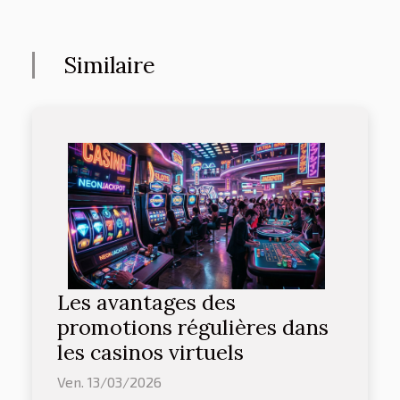
Similaire
Les avantages des
promotions régulières dans
les casinos virtuels
Ven. 13/03/2026