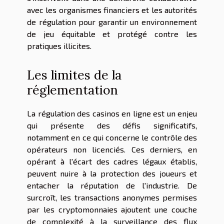
avec les organismes financiers et les autorités
de régulation pour garantir un environnement
de jeu équitable et protégé contre les
pratiques illicites.
Les limites de la
réglementation
La régulation des casinos en ligne est un enjeu
qui présente des défis significatifs,
notamment en ce qui concerne le contrôle des
opérateurs non licenciés. Ces derniers, en
opérant à l'écart des cadres légaux établis,
peuvent nuire à la protection des joueurs et
entacher la réputation de l'industrie. De
surcroît, les transactions anonymes permises
par les cryptomonnaies ajoutent une couche
de complexité à la surveillance des flux