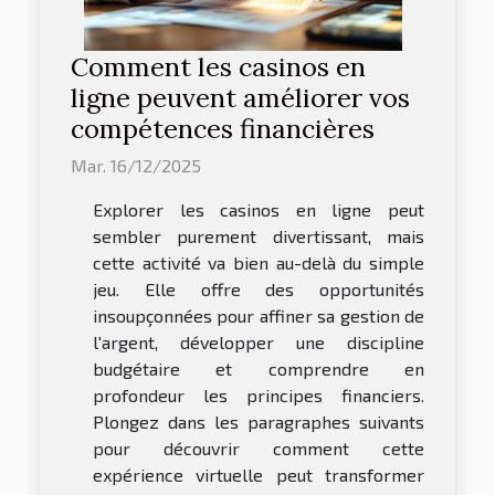
Comment les casinos en
ligne peuvent améliorer vos
compétences financières
Mar. 16/12/2025
Explorer les casinos en ligne peut
sembler purement divertissant, mais
cette activité va bien au-delà du simple
jeu. Elle offre des opportunités
insoupçonnées pour affiner sa gestion de
l'argent, développer une discipline
budgétaire et comprendre en
profondeur les principes financiers.
Plongez dans les paragraphes suivants
pour découvrir comment cette
expérience virtuelle peut transformer