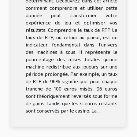
déterminant. Découvrez dans cet article
comment comprendre et utiliser cette
donnée peut transformer votre
expérience de jeu et optimiser vos
résultats. Comprendre le taux de RTP Le
taux de RTP, ou retour au joueur, est un
indicateur fondamental dans l’univers
des machines à sous. Il représente le
pourcentage des mises totales qu’une
machine redistribue aux joueurs sur une
période prolongée. Par exemple, un taux
de RTP de 96% signifie que, pour chaque
tranche de 100 euros misés, 96 euros
sont théoriquement reversés sous forme
de gains, tandis que les 4 euros restants
sont conservés par le casino. La...