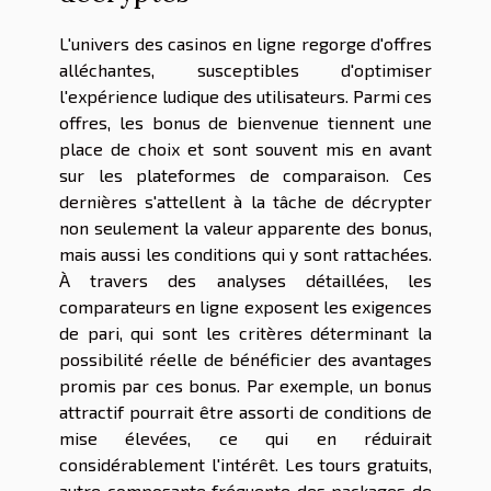
L'univers des casinos en ligne regorge d'offres
alléchantes, susceptibles d'optimiser
l'expérience ludique des utilisateurs. Parmi ces
offres, les bonus de bienvenue tiennent une
place de choix et sont souvent mis en avant
sur les plateformes de comparaison. Ces
dernières s'attellent à la tâche de décrypter
non seulement la valeur apparente des bonus,
mais aussi les conditions qui y sont rattachées.
À travers des analyses détaillées, les
comparateurs en ligne exposent les exigences
de pari, qui sont les critères déterminant la
possibilité réelle de bénéficier des avantages
promis par ces bonus. Par exemple, un bonus
attractif pourrait être assorti de conditions de
mise élevées, ce qui en réduirait
considérablement l'intérêt. Les tours gratuits,
autre composante fréquente des packages de