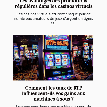
Les avantages des promotions
régulières dans les casinos virtuels
Les casinos virtuels attirent chaque jour de
nombreux amateurs de jeux d'argent en ligne,
et...
Comment les taux de RTP
influencent-ils vos gains aux
machines à sous ?
Lorsque vous jouez aux machines à sous, de