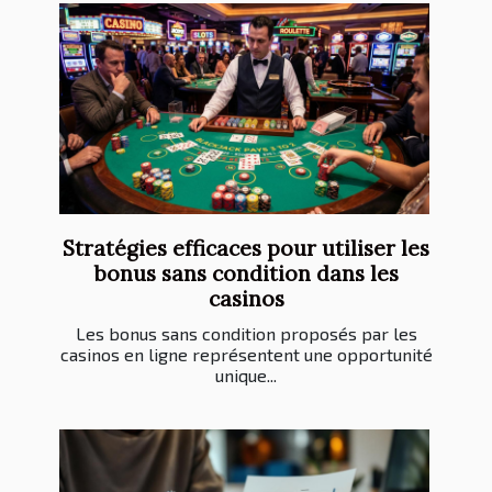
Stratégies efficaces pour utiliser les
bonus sans condition dans les
casinos
Les bonus sans condition proposés par les
casinos en ligne représentent une opportunité
unique...