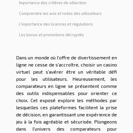
Importance des critères de sélection
Comprendre les avis et notes des utilisateurs
L'importance des licences et régulations
Les bonus et promotions décryptés
Dans un monde où l'offre de divertissement en
ligne ne cesse de s'accroître, choisir un casino
virtuel peut s'avérer être un véritable défi
pour les utilisateurs. Heureusement, les
comparateurs en ligne se présentent comme
des outils indispensables pour orienter ce
choix. Cet exposé explore les méthodes par
lesquelles ces plateformes facilitent la prise
de décision, en garantissant une expérience de
jeu à la fois agréable et sécurisée. Plongeons
dans l'univers des comparateurs pour