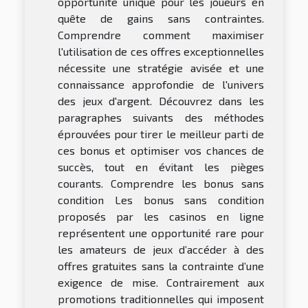
opportunité unique pour les joueurs en
quête de gains sans contraintes.
Comprendre comment maximiser
l'utilisation de ces offres exceptionnelles
nécessite une stratégie avisée et une
connaissance approfondie de l'univers
des jeux d'argent. Découvrez dans les
paragraphes suivants des méthodes
éprouvées pour tirer le meilleur parti de
ces bonus et optimiser vos chances de
succès, tout en évitant les pièges
courants. Comprendre les bonus sans
condition Les bonus sans condition
proposés par les casinos en ligne
représentent une opportunité rare pour
les amateurs de jeux d’accéder à des
offres gratuites sans la contrainte d’une
exigence de mise. Contrairement aux
promotions traditionnelles qui imposent