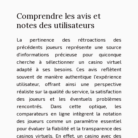
Comprendre les avis et
notes des utilisateurs
La pertinence des rétroactions des
précédents joueurs représente une source
d'informations précieuse pour quiconque
cherche à sélectionner un casino virtuel
adapté à ses besoins. Ces avis reflètent
souvent de manière authentique l'expérience
utilisateur, offrant ainsi une perspective
réaliste sur la qualité du service, la satisfaction
des joueurs et les éventuels problèmes
rencontrés. Dans cette optique, les
comparateurs en ligne intègrent la notation
des joueurs comme un paramètre essentiel
pour évaluer la fiabilité et la transparence des
casinos virtuels. En effet, un casino avec des