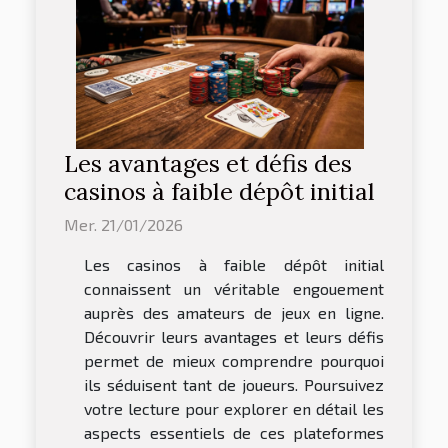
Les avantages et défis des
casinos à faible dépôt initial
Mer. 21/01/2026
Les casinos à faible dépôt initial
connaissent un véritable engouement
auprès des amateurs de jeux en ligne.
Découvrir leurs avantages et leurs défis
permet de mieux comprendre pourquoi
ils séduisent tant de joueurs. Poursuivez
votre lecture pour explorer en détail les
aspects essentiels de ces plateformes