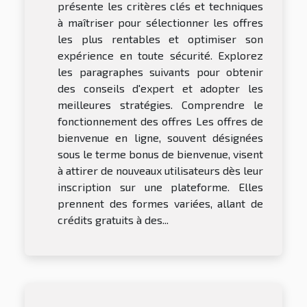
présente les critères clés et techniques
à maîtriser pour sélectionner les offres
les plus rentables et optimiser son
expérience en toute sécurité. Explorez
les paragraphes suivants pour obtenir
des conseils d'expert et adopter les
meilleures stratégies. Comprendre le
fonctionnement des offres Les offres de
bienvenue en ligne, souvent désignées
sous le terme bonus de bienvenue, visent
à attirer de nouveaux utilisateurs dès leur
inscription sur une plateforme. Elles
prennent des formes variées, allant de
crédits gratuits à des...