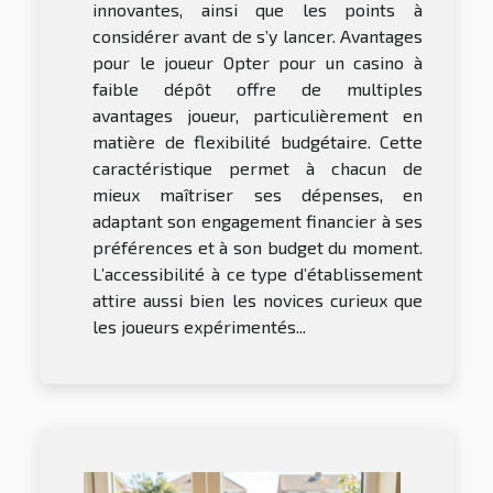
innovantes, ainsi que les points à
considérer avant de s’y lancer. Avantages
pour le joueur Opter pour un casino à
faible dépôt offre de multiples
avantages joueur, particulièrement en
matière de flexibilité budgétaire. Cette
caractéristique permet à chacun de
mieux maîtriser ses dépenses, en
adaptant son engagement financier à ses
préférences et à son budget du moment.
L’accessibilité à ce type d’établissement
attire aussi bien les novices curieux que
les joueurs expérimentés...