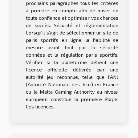
prochains paragraphes tous les critères
à prendre en compte afin de miser en
toute confiance et optimiser vos chances
de succès. Sécurité et réglementation
Lorsqu'il s'agit de sélectionner un site de
paris sportifs en ligne, la fiabilité se
mesure avant tout par la sécurité
données et la régulation paris sportifs.
Vérifier si la plateforme détient une
licence officielle délivrée par une
autorité jeu reconnue, telle que l’ANJ
(Autorité Nationale des Jeux) en France
ou la Malta Gaming Authority au niveau
européen, constitue la première étape.
Ces licences...