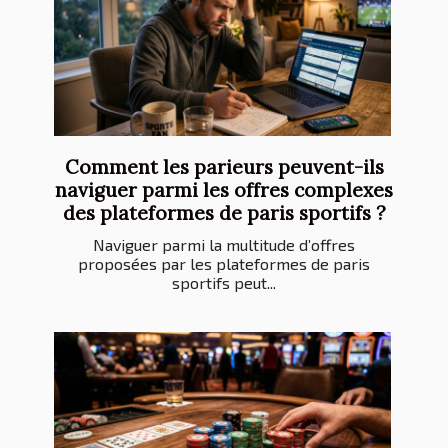
Comment les parieurs peuvent-ils
naviguer parmi les offres complexes
des plateformes de paris sportifs ?
Naviguer parmi la multitude d’offres
proposées par les plateformes de paris
sportifs peut...