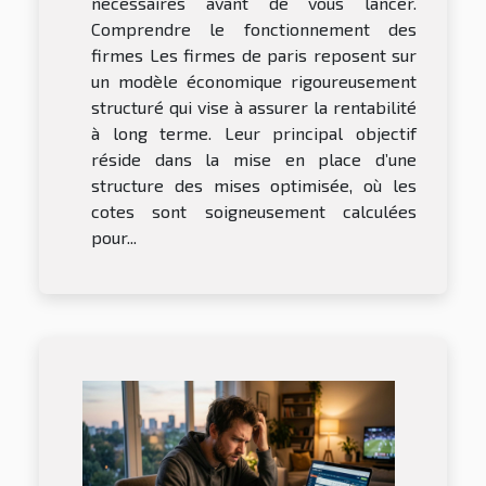
nécessaires avant de vous lancer.
Comprendre le fonctionnement des
firmes Les firmes de paris reposent sur
un modèle économique rigoureusement
structuré qui vise à assurer la rentabilité
à long terme. Leur principal objectif
réside dans la mise en place d’une
structure des mises optimisée, où les
cotes sont soigneusement calculées
pour...