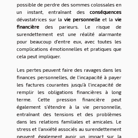
possible de perdre des sommes colossales en
un instant, entraînant des
conséquences
dévastatrices sur la
vie personnelle
et la
vie
financière
des parieurs. Le risque de
surendettement est une réalité alarmante
pour beaucoup d'entre eux, avec toutes les
complications émotionnelles et pratiques que
cela peut impliquer.
Les pertes peuvent faire des ravages dans les
finances personnelles, de l'incapacité à payer
les factures courantes jusqu'à l'incapacité de
remplir les obligations financières à long
terme. Cette pression financière peut
également s'étendre à la vie personnelle,
entraînant des tensions et des problèmes
dans les relations familiales et amicales. Le
stress et l'anxiété associés au surendettement
peuvent également avoir un impact sur la