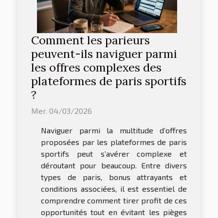
Comment les parieurs
peuvent-ils naviguer parmi
les offres complexes des
plateformes de paris sportifs
?
Mer. 04/03/2026
Naviguer parmi la multitude d’offres
proposées par les plateformes de paris
sportifs peut s’avérer complexe et
déroutant pour beaucoup. Entre divers
types de paris, bonus attrayants et
conditions associées, il est essentiel de
comprendre comment tirer profit de ces
opportunités tout en évitant les pièges