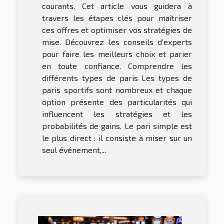
courants. Cet article vous guidera à
travers les étapes clés pour maîtriser
ces offres et optimiser vos stratégies de
mise. Découvrez les conseils d’experts
pour faire les meilleurs choix et parier
en toute confiance. Comprendre les
différents types de paris Les types de
paris sportifs sont nombreux et chaque
option présente des particularités qui
influencent les stratégies et les
probabilités de gains. Le pari simple est
le plus direct : il consiste à miser sur un
seul événement,...