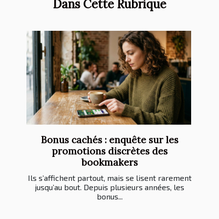
Dans Cette Rubrique
Bonus cachés : enquête sur les
promotions discrètes des
bookmakers
Ils s’affichent partout, mais se lisent rarement
jusqu’au bout. Depuis plusieurs années, les
bonus...