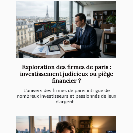
Exploration des firmes de paris :
investissement judicieux ou piège
financier ?
L’univers des firmes de paris intrigue de
nombreux investisseurs et passionnés de jeux
d’argent....