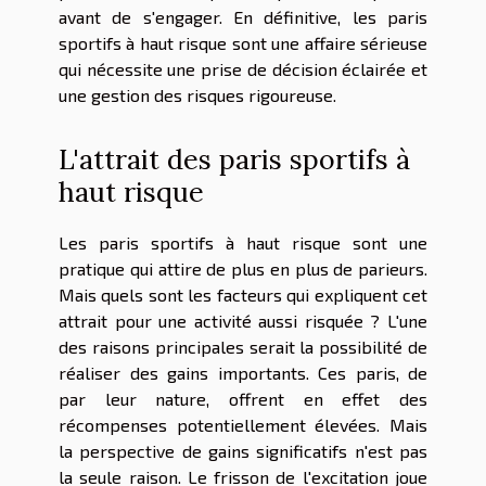
avant de s'engager. En définitive, les paris
sportifs à haut risque sont une affaire sérieuse
qui nécessite une prise de décision éclairée et
une gestion des risques rigoureuse.
L'attrait des paris sportifs à
haut risque
Les paris sportifs à haut risque sont une
pratique qui attire de plus en plus de parieurs.
Mais quels sont les facteurs qui expliquent cet
attrait pour une activité aussi risquée ? L'une
des raisons principales serait la possibilité de
réaliser des gains importants. Ces paris, de
par leur nature, offrent en effet des
récompenses potentiellement élevées. Mais
la perspective de gains significatifs n'est pas
la seule raison. Le frisson de l'excitation joue